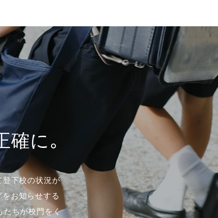
正確に｡
て登下校の状況が
グをお知らせする
もたちが校門をく