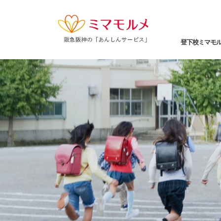
登下校ミマモ