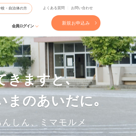
よくある質問
お問い合わせ
学校・自治体の方
新規お申込み
会員ログイン
てきますと､
いまのあいだに｡
あんしん、ミマモルメ