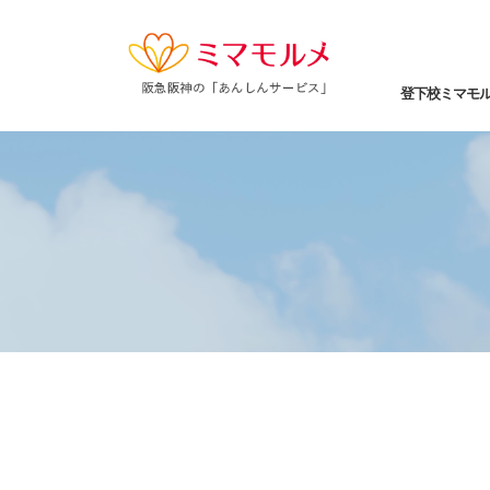
登下校ミマモ