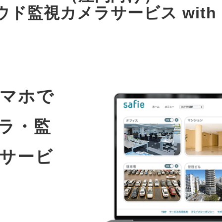
ド監視カメラサービス with S
マホで
ラ・監
サービ